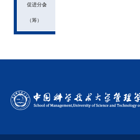
促进分会
（筹）