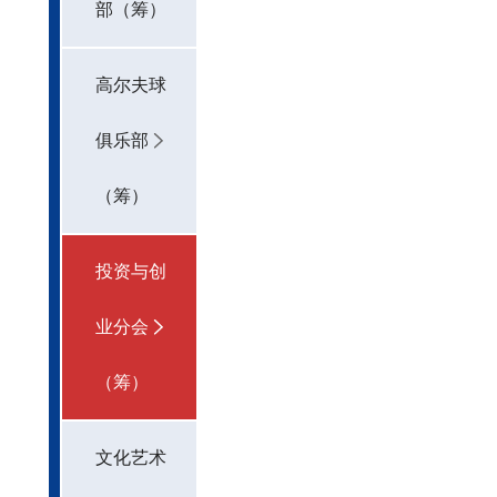
部（筹）
高尔夫球
俱乐部
（筹）
投资与创
业分会
（筹）
文化艺术