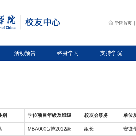
学院首页
活动预告
终身学习
支持学院
）
性别
学位项目年级及班级
校友会职务
单位
男
MBA0001/博2012级
组长
安徽