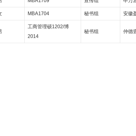
男
MBA1709
宣传组
申万
女
MBA1704
秘书组
安徽
工商管理硕1202/博
男
秘书组
仲德
2014