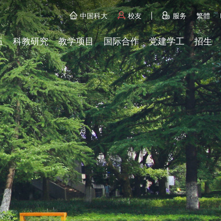
中国科大
校友
服务
繁體
伍
科教研究
教学项目
国际合作
党建学工
招生