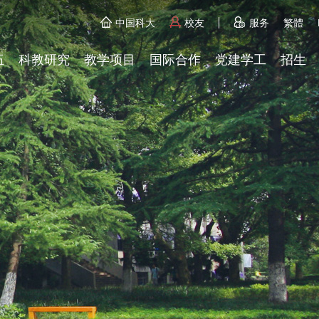
中国科大
校友
服务
繁體
伍
科教研究
教学项目
国际合作
党建学工
招生