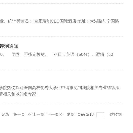
工程专业、统计类营员： 合肥瑞能CEO国际酒店 地址：太湖路与宁国路
质评测通知
11:30。 闭卷，不指定教材。 科目：英语（50分）、逻辑（50
学院热忱欢迎全国高校优秀大学生申请推免到我院相关专业继续深
相关领域知名专家...
0
记录
第一页
<<上一页
下一页>>
尾页
页码
1
/
18
跳转到