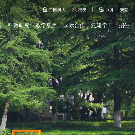
中国科大
校友
服务
繁體
伍
科教研究
教学项目
国际合作
党建学工
招生