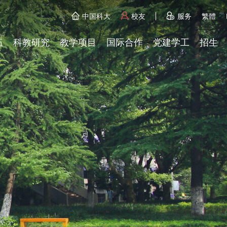
中国科大
校友
服务
繁體
伍
科教研究
教学项目
国际合作
党建学工
招生